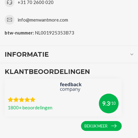
+31 70 2600 020
info@menwantmore.com
btw-nummer:
NL001925353B73
INFORMATIE
KLANTBEOORDELINGEN
9.3
/10
1800+ beoordelingen
BEKIJK MEER