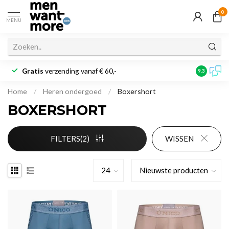
0
MENU
Gratis
verzending vanaf € 60,-
Klantbeoo
9.3
Home
/
Heren ondergoed
/
Boxershort
BOXERSHORT
FILTERS(2)
WISSEN