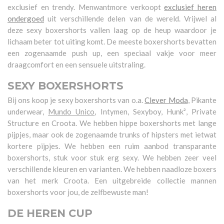
exclusief en trendy. Menwantmore verkoopt
exclusief heren
ondergoed
uit verschillende delen van de wereld. Vrijwel al
deze sexy boxershorts vallen laag op de heup waardoor je
lichaam beter tot uiting komt. De meeste boxershorts bevatten
een zogenaamde push up, een speciaal vakje voor meer
draagcomfort en een sensuele uitstraling.
SEXY BOXERSHORTS
Bij ons koop je sexy boxershorts van o.a.
Clever Moda
, Pikante
underwear,
Mundo Unico
, Intymen, Sexyboy, Hunk², Private
Structure en Croota. We hebben hippe boxershorts met lange
pijpjes, maar ook de zogenaamde trunks of hipsters met ietwat
kortere pijpjes. We hebben een ruim aanbod transparante
boxershorts, stuk voor stuk erg sexy. We hebben zeer veel
verschillende kleuren en varianten. We hebben naadloze boxers
van het merk Croota. Een uitgebreide collectie mannen
boxershorts voor jou, de zelfbewuste man!
DE HEREN CUP