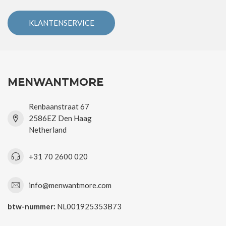
KLANTENSERVICE
MENWANTMORE
Renbaanstraat 67
2586EZ Den Haag
Netherland
+31 70 2600 020
info@menwantmore.com
btw-nummer:
NL001925353B73