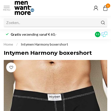
0
MENU
Gratis
verzending vanaf € 60,-
Klantbeoo
9.3
Home
/
Intymen Harmony boxershort
Intymen Harmony boxershort