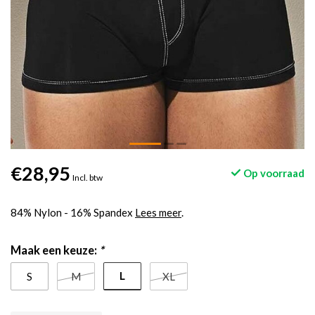
€28,95
Op voorraad
Incl. btw
84% Nylon - 16% Spandex
Lees meer
.
Maak een keuze:
*
L
S
M
XL