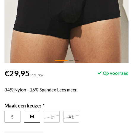
€29,95
Op voorraad
Incl. btw
84% Nylon - 16% Spandex
Lees meer
.
Maak een keuze:
*
M
S
L
XL