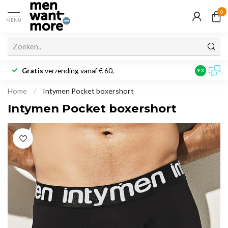
0
MENU
Gratis
verzending vanaf € 60,-
Klantbeoo
9.3
Home
/
Intymen Pocket boxershort
Intymen Pocket boxershort