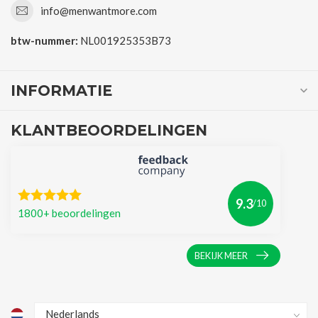
info@menwantmore.com
btw-nummer:
NL001925353B73
INFORMATIE
KLANTBEOORDELINGEN
9.3
/10
1800+ beoordelingen
BEKIJK MEER