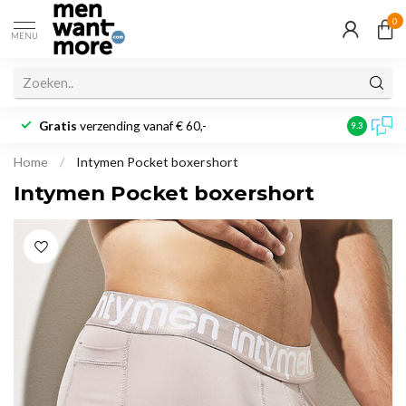
0
MENU
Gratis
verzending vanaf € 60,-
Klantbeoo
9.3
Home
/
Intymen Pocket boxershort
Intymen Pocket boxershort