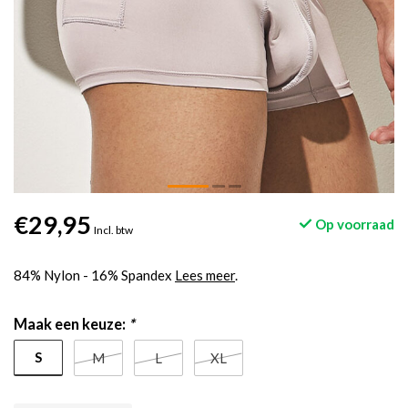
€29,95
Op voorraad
Incl. btw
84% Nylon - 16% Spandex
Lees meer
.
Maak een keuze:
*
S
M
L
XL