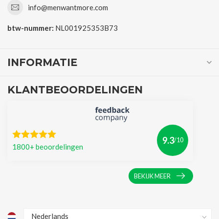
info@menwantmore.com
btw-nummer:
NL001925353B73
INFORMATIE
KLANTBEOORDELINGEN
9.3
/10
1800+ beoordelingen
BEKIJK MEER