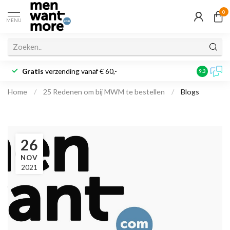
0
MENU
Gratis
verzending vanaf € 60,-
Klantbeoo
9.3
Home
/
25 Redenen om bij MWM te bestellen
/
Blogs
26
NOV
2021