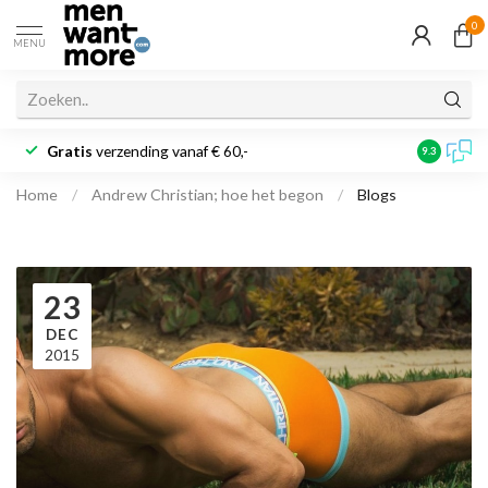
0
MENU
Gratis
verzending vanaf € 60,-
Klantbeoo
9.3
Home
/
Andrew Christian; hoe het begon
/
Blogs
23
DEC
2015