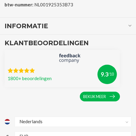
btw-nummer:
NL001925353B73
INFORMATIE
KLANTBEOORDELINGEN
9.3
/10
1800+ beoordelingen
BEKIJK MEER