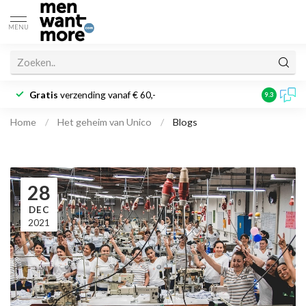
MENU
Gratis
verzending vanaf € 60,-
Klantbeoo
9.3
Home
/
Het geheim van Unico
/
Blogs
28
DEC
2021