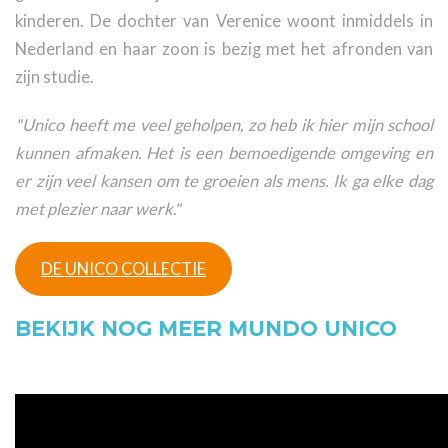
kinderen. De dochter van Verenice woont inmiddels in
Nederland en haar zoon is bezig met het afronden van
zijn studie.
"Unico heeft me veel geholpen, zo heb ik hier mijn school
kunnen afmaken. Het is een bemoedigende omgeving en
er zijn veel kansen om te groeien als mens. Ik ga elke dag
met plezier naar werk."
DE UNICO COLLECTIE
BEKIJK NOG MEER MUNDO UNICO