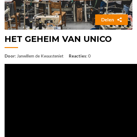
Delen
HET GEHEIM VAN UNICO
Door
: Janwillem de Kwaasteniet
Reacties
: 0