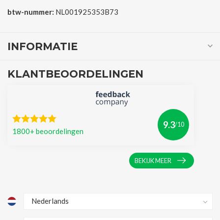
btw-nummer:
NL001925353B73
INFORMATIE
KLANTBEOORDELINGEN
9.3
/10
1800+ beoordelingen
BEKIJK MEER