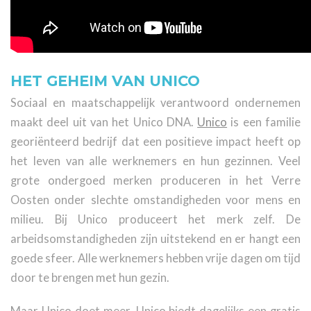
HET GEHEIM VAN UNICO
Sociaal en maatschappelijk verantwoord ondernemen
maakt deel uit van het Unico DNA.
Unico
is een familie
georiënteerd bedrijf dat een positieve impact heeft op
het leven van alle werknemers en hun gezinnen. Veel
grote ondergoed merken produceren in het Verre
Oosten onder slechte omstandigheden voor mens en
milieu. Bij Unico produceert het merk zelf. De
arbeidsomstandigheden zijn uitstekend en er hangt een
goede sfeer. Alle werknemers hebben vrije dagen om tijd
door te brengen met hun gezin.
Maar Unico doet meer. Unico biedt dagelijks een gratis