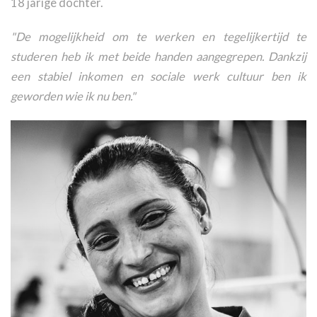
18 jarige dochter.
"De mogelijkheid om te werken en tegelijkertijd te
studeren heb ik met beide handen aangegrepen. Dankzij
een stabiel inkomen en sociale werk cultuur ben ik
geworden wie ik nu ben."