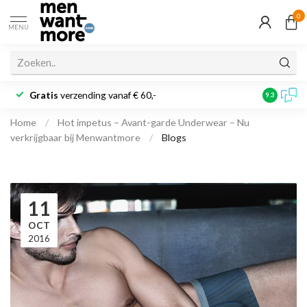
0
MENU
Gratis
verzending vanaf € 60,-
Klantbeoo
9.3
Home
/
Hot impetus – Avant-garde Underwear – Nu
verkrijgbaar bij Menwantmore
/
Blogs
11
OCT
2016