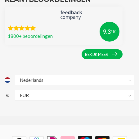
9.3
/10
1800+ beoordelingen
BEKIJK MEER
€