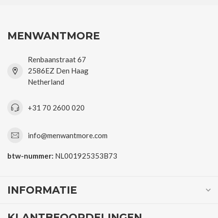
MENWANTMORE
Renbaanstraat 67
2586EZ Den Haag
Netherland
+31 70 2600 020
info@menwantmore.com
btw-nummer:
NL001925353B73
INFORMATIE
KLANTBEOORDELINGEN