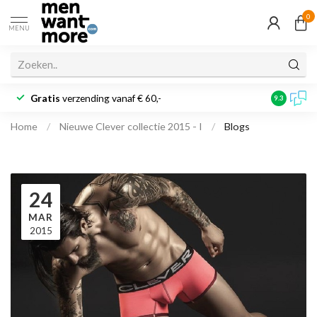
0
MENU
Gratis
verzending vanaf € 60,-
Klantbeoo
9.3
Home
/
Nieuwe Clever collectie 2015 - I
/
Blogs
24
MAR
2015