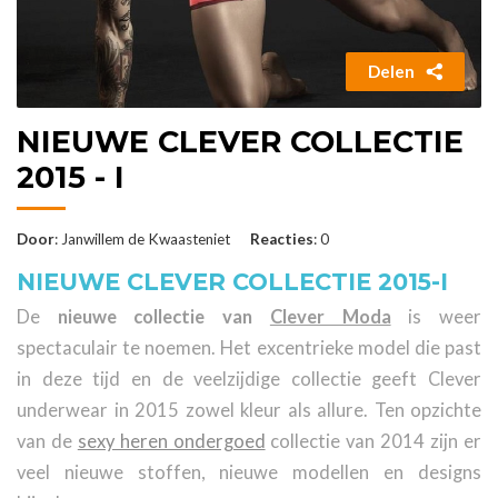
Delen
NIEUWE CLEVER COLLECTIE
2015 - I
Door
: Janwillem de Kwaasteniet
Reacties
: 0
NIEUWE CLEVER COLLECTIE 2015-I
De
nieuwe collectie van
Clever Moda
is weer
spectaculair te noemen. Het excentrieke model die past
in deze tijd en de veelzijdige collectie geeft Clever
underwear in 2015 zowel kleur als allure. Ten opzichte
van de
sexy heren ondergoed
collectie van 2014 zijn er
veel nieuwe stoffen, nieuwe modellen en designs