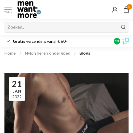
0
MENU
Gratis
verzending vanaf € 60,-
Klantbeoo
9.3
Home
/
Nylon heren ondergoed
/
Blogs
21
JAN
2022