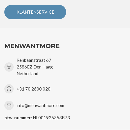
KLANTENSERVICE
MENWANTMORE
Renbaanstraat 67
2586EZ Den Haag
Netherland
+31 70 2600 020
info@menwantmore.com
btw-nummer:
NL001925353B73