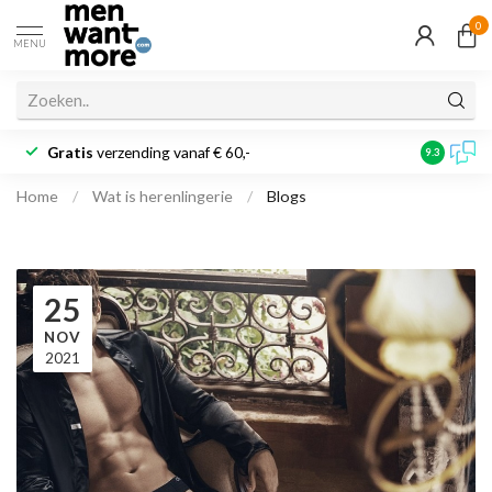
0
MENU
Gratis
verzending vanaf € 60,-
Klantbeoo
9.3
Home
/
Wat is herenlingerie
/
Blogs
25
NOV
2021