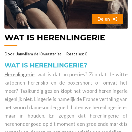
Delen
WAT IS HERENLINGERIE
Door
: Janwillem de Kwaasteniet
Reacties
: 0
WAT IS HERENLINGERIE?
Herenlingerie
, wat is dat nu precies? Zijn dat de witte
katoenen herenslip en de boxershort of omvat het
meer? Taalkundig gezien klopt het woord herenlingerie
eigenlijk niet. Lingerie is namelijk de Franse vertaling van
het woord damesondergoed. Laten we herenlingerie er
maar in houden. En zeggen dat herenlingerie of
herenondergoed op dit moment een groeiende markt is