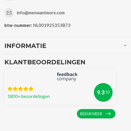
info@menwantmore.com
btw-nummer:
NL001925353B73
INFORMATIE
KLANTBEOORDELINGEN
9.3
/10
1800+ beoordelingen
BEKIJK MEER