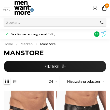
0
MENU
Gratis
verzending vanaf € 60,-
Klantbeoo
9.3
Home
/
Merken
/
Manstore
MANSTORE
FILTERS