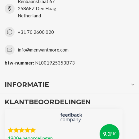
Renbaanstraat 67
2586EZ Den Haag
Netherland
+31 70 2600 020
info@menwantmore.com
btw-nummer:
NL001925353B73
INFORMATIE
KLANTBEOORDELINGEN
9.3
/10
1800+ beoordelingen