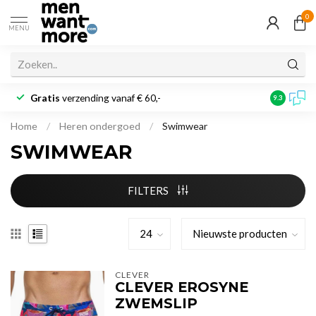
0
MENU
Gratis
verzending vanaf € 60,-
Klantbeoo
9.3
Home
/
Heren ondergoed
/
Swimwear
SWIMWEAR
FILTERS
CLEVER
CLEVER EROSYNE
ZWEMSLIP