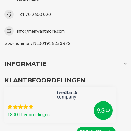
+31 70 2600 020
info@menwantmore.com
btw-nummer:
NL001925353B73
INFORMATIE
KLANTBEOORDELINGEN
9.3
/10
1800+ beoordelingen