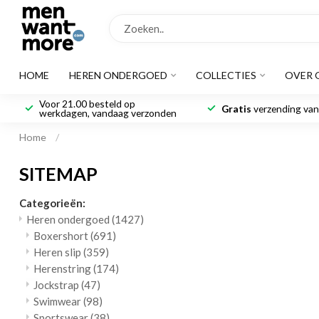
HOME
HEREN ONDERGOED
COLLECTIES
OVER 
Voor 21.00 besteld op
Gratis
verzending vana
werkdagen, vandaag verzonden
Home
/
SITEMAP
Categorieën:
Heren ondergoed
(1427)
Boxershort
(691)
Heren slip
(359)
Herenstring
(174)
Jockstrap
(47)
Swimwear
(98)
Sportswear
(38)