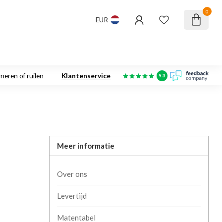
0
EUR
neren of ruilen
Klantenservice
9.3
Meer informatie
Over ons
Levertijd
Matentabel