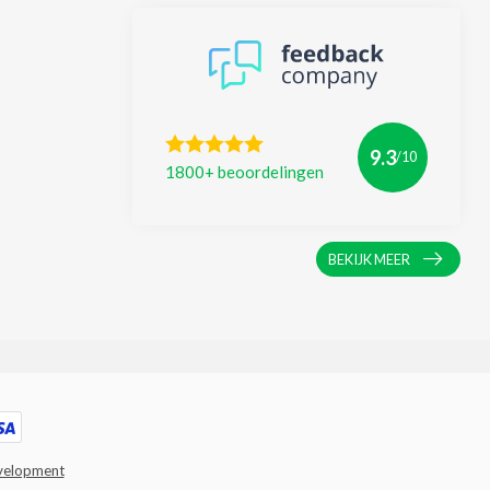
9.3
/10
1800+ beoordelingen
BEKIJK MEER
velopment