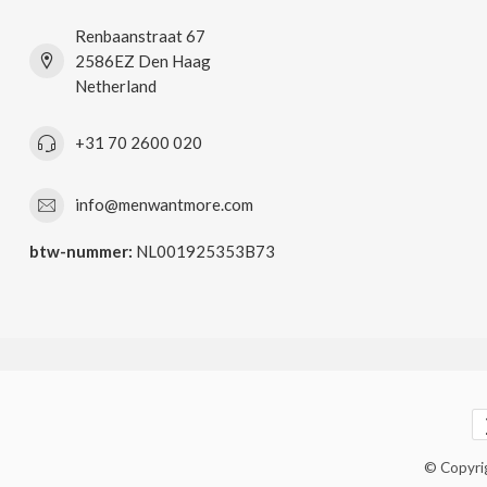
Renbaanstraat 67
2586EZ Den Haag
Netherland
+31 70 2600 020
info@menwantmore.com
btw-nummer:
NL001925353B73
© Copyri