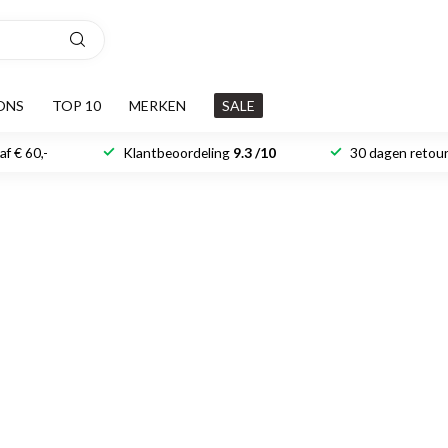
ONS
TOP 10
MERKEN
SALE
f € 60,-
Klantbeoordeling
9.3 /10
30 dagen retour