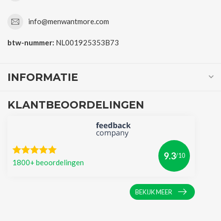
info@menwantmore.com
btw-nummer:
NL001925353B73
INFORMATIE
KLANTBEOORDELINGEN
9.3
/10
1800+ beoordelingen
BEKIJK MEER