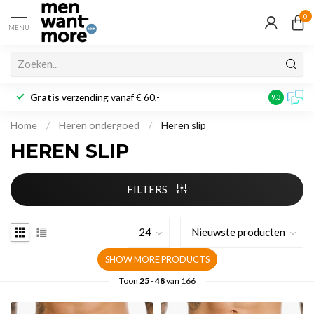
0
MENU
Gratis
verzending vanaf € 60,-
Klantbeoo
9.3
Home
/
Heren ondergoed
/
Heren slip
HEREN SLIP
FILTERS
SHOW MORE PRODUCTS
Toon
25
-
48
van 166