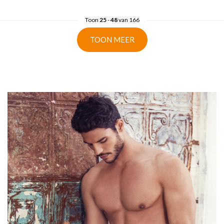
Toon
25
-
48
van 166
TOON MEER